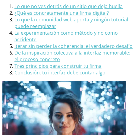
Lo que no ves detrás de un sitio que deja huella
¿Qué es concretamente una firma digital?
Lo que la comunidad web aporta y ningún tutorial
puede reemplazar
La experimentación como método y no como
accidente
Iterar sin perder la coherencia: el verdadero desafío
De la inspiración colectiva a la interfaz memorable:
el proceso concreto
Tres principios para construir tu firma
Conclusión: tu interfaz debe contar algo