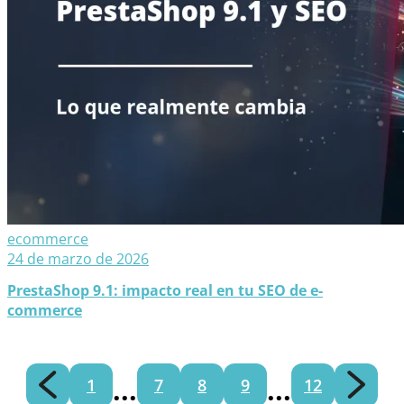
ecommerce
24 de marzo de 2026
PrestaShop 9.1: impacto real en tu SEO de e-
commerce
...
...
1
7
8
9
12