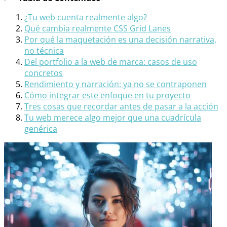
¿Tu web cuenta realmente algo?
Qué cambia realmente CSS Grid Lanes
Por qué la maquetación es una decisión narrativa,
no técnica
Del portfolio a la web de marca: casos de uso
concretos
Rendimiento y narración: ya no se contraponen
Cómo integrar este enfoque en tu proyecto
Tres cosas que recordar antes de pasar a la acción
Tu web merece algo mejor que una cuadrícula
genérica