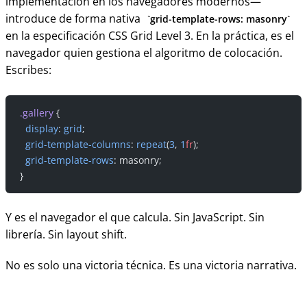
implementación en los navegadores modernos—
introduce de forma nativa
grid-template-rows: masonry
en la especificación CSS Grid Level 3. En la práctica, es el
navegador quien gestiona el algoritmo de colocación.
Escribes:
.gallery
 {
  display
: 
grid
;
  grid-template-columns
: 
repeat
(
3
, 
1
fr
);
  grid-template-rows
: masonry;
}
Y es el navegador el que calcula. Sin JavaScript. Sin
librería. Sin layout shift.
No es solo una victoria técnica. Es una victoria narrativa.