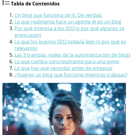
Tabla de Contenidos
Un blog que funciona sin ti. De verdad.
Lo que realmente hace un agente IA en un blog
Por qué interesa a los SEO (y por qué algunos se
preocupan)
Lo que los buenos SEO todavía leen (y por qué es
relevante)
Las 3 trampas reales de la automatización de blogs
Lo que cambia concretamente para una pyme
Lo que hay que recordar antes de empezar
¿Quieres un blog que funcione mientras trabajas?