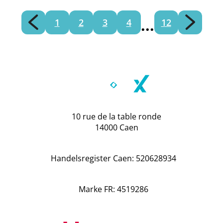
...
1
2
3
4
12
10 rue de la table ronde
14000 Caen
Handelsregister Caen: 520628934
Marke FR: 4519286