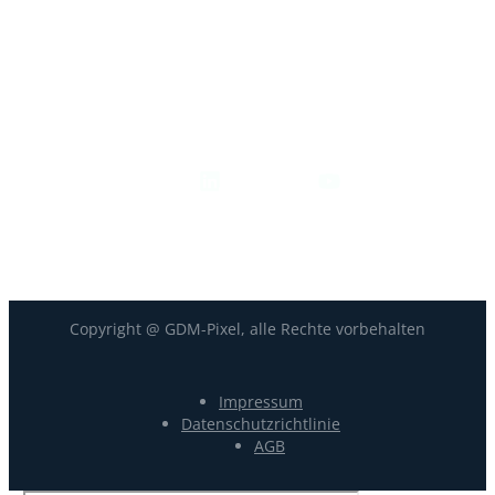
+33-9-7266-3068
contact@gdm-pixel.com
Folgen Sie uns
Copyright @ GDM-Pixel, alle Rechte vorbehalten
Impressum
Datenschutzrichtlinie
AGB