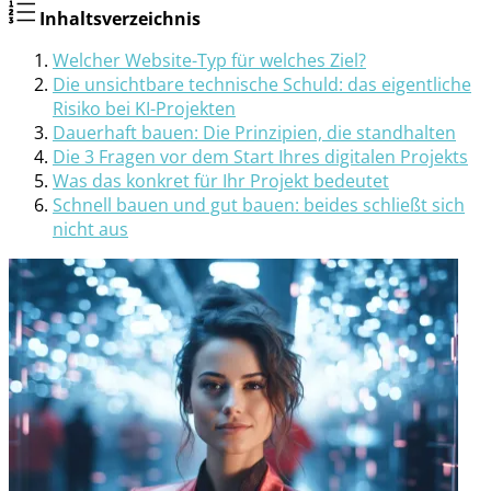
Inhaltsverzeichnis
Welcher Website-Typ für welches Ziel?
Die unsichtbare technische Schuld: das eigentliche
Risiko bei KI-Projekten
Dauerhaft bauen: Die Prinzipien, die standhalten
Die 3 Fragen vor dem Start Ihres digitalen Projekts
Was das konkret für Ihr Projekt bedeutet
Schnell bauen und gut bauen: beides schließt sich
nicht aus