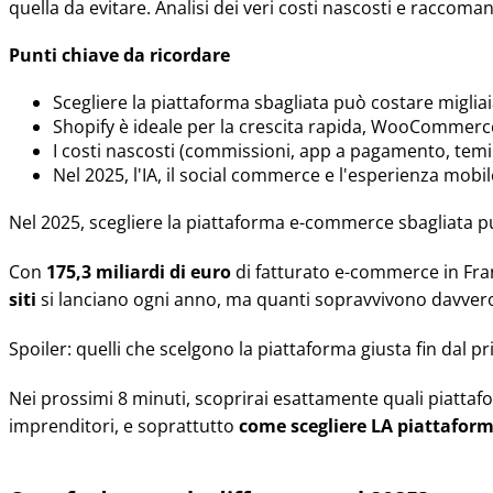
quella da evitare. Analisi dei veri costi nascosti e raccoman
Punti chiave da ricordare
Scegliere la piattaforma sbagliata può costare migliaia
Shopify è ideale per la crescita rapida, WooCommerce 
I costi nascosti (commissioni, app a pagamento, temi
Nel 2025, l'IA, il social commerce e l'esperienza mobile
Nel 2025, scegliere la piattaforma e-commerce sbagliata p
Con
175,3 miliardi di euro
di fatturato e-commerce in Fran
siti
si lanciano ogni anno, ma quanti sopravvivono davver
Spoiler: quelli che scelgono la piattaforma giusta fin dal p
Nei prossimi 8 minuti, scoprirai esattamente quali piattaf
imprenditori, e soprattutto
come scegliere LA piattafor