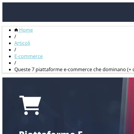
Home
/
Articoli
/
E-commerce
/
Queste 7 piattaforme e-commerce che dominano (+ qu