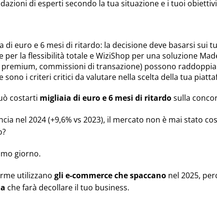
dazioni di esperti secondo la tua situazione e i tuoi obiettivi
 di euro e 6 mesi di ritardo: la decisione deve basarsi sui tu
per la flessibilità totale e WiziShop per una soluzione Made
 premium, commissioni di transazione) possono raddoppiare i
 sono i criteri critici da valutare nella scelta della tua piat
uò costarti
migliaia di euro e 6 mesi di ritardo
sulla conco
cia nel 2024 (+9,6% vs 2023), il mercato non è mai stato cos
o?
rimo giorno.
orme utilizzano
gli e-commerce che spaccano
nel 2025, per
ma
che farà decollare il tuo business.