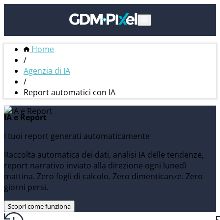
Home
/
Agenzia di IA
/
Report automatici con IA
IA e Report
I tuoi report generati automaticamente
Raccolta automatica dei dati, analisi IA delle tendenze,
report narrativo inviato alla direzione ogni lunedì
mattina. Zero fogli di calcolo. Zero dimenticanze. Zero
giorni persi.
Scopri come funziona