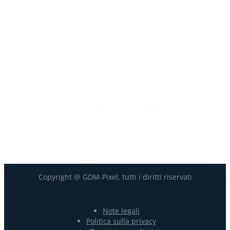
+33-9-7266-3068
contact@gdm-pixel.com
Seguici
Copyright @ GDM-Pixel, tutti i diritti riservati
Note legali
Politica sulla privacy