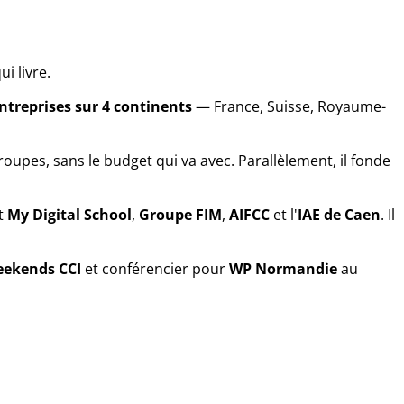
i livre.
ntreprises sur 4 continents
— France, Suisse, Royaume-
oupes, sans le budget qui va avec. Parallèlement, il fonde
t
My Digital School
,
Groupe FIM
,
AIFCC
et l'
IAE de Caen
. Il
eekends CCI
et conférencier pour
WP Normandie
au