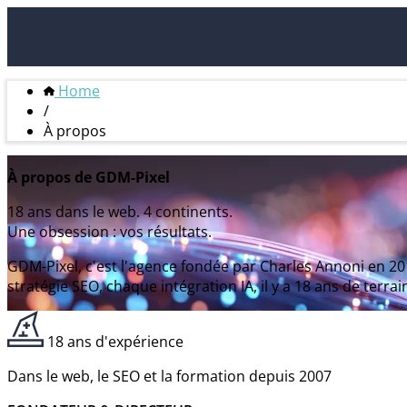
Home
/
À propos
À propos de GDM-Pixel
18 ans dans le web. 4 continents.
Une obsession : vos résultats.
GDM-Pixel, c'est l'agence fondée par Charles Annoni en 20
stratégie SEO, chaque intégration IA, il y a 18 ans de terr
18 ans d'expérience
Dans le web, le SEO et la formation depuis 2007