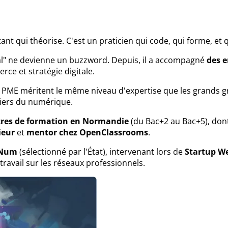
nt qui théorise. C'est un praticien qui code, qui forme, et qu
ital" ne devienne un buzzword. Depuis, il a accompagné
des e
rce et stratégie digitale.
s PME méritent le même niveau d'expertise que les grands gr
iers du numérique.
tres de formation en Normandie
(du Bac+2 au Bac+5), don
ieur
et
mentor chez OpenClassrooms
.
 Num
(sélectionné par l'État), intervenant lors de
Startup W
travail sur les réseaux professionnels.