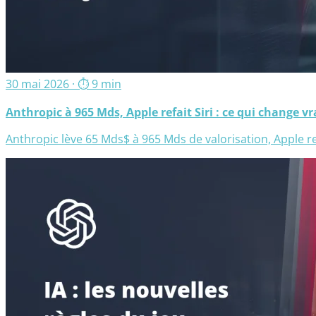
30 mai 2026
· ⏱ 9 min
Anthropic à 965 Mds, Apple refait Siri : ce qui change v
Anthropic lève 65 Mds$ à 965 Mds de valorisation, Apple 