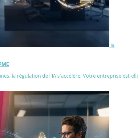
ia
 PME
nes, la régulation de l'IA s'accélère. Votre entreprise est-el