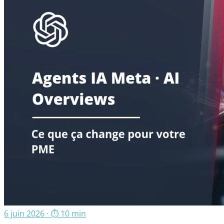
6 juin 2026
· ⏱ 10 min