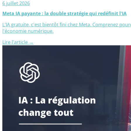
6 juillet 2026
Meta IA payante : la double stratégie qui redéfinit l'IA
L'IA gratuite, c'est bientôt fini chez Meta. Comprenez pou
l'économie numérique.
Lire l'article →