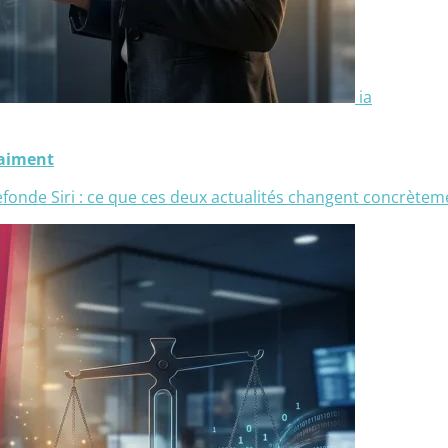
ia
raiment
refonde Siri : ce que ces deux actualités changent concrèt