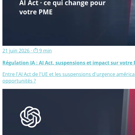
21 juin 2026
· ⏱ 9 min
Régulation IA : AI Act, suspensions et impact sur votre
Entre l'AI Act de l'UE et les suspensions d'urgence américai
opportunités ?