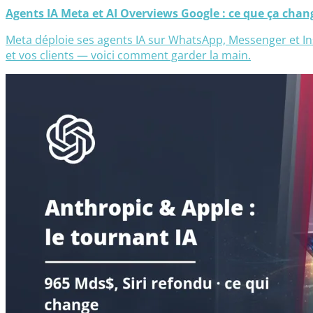
Agents IA Meta et AI Overviews Google : ce que ça chan
Meta déploie ses agents IA sur WhatsApp, Messenger et In
et vos clients — voici comment garder la main.