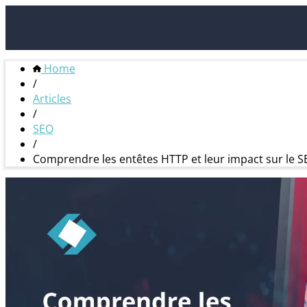
Home
/
Articles
/
SEO
/
Comprendre les entêtes HTTP et leur impact sur le 