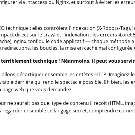
figurer via .htaccess ou Nginx, et surtout à éviter les err
O technique : elles contrôlent l'indexation (X-Robots-Tag), la
mpact direct sur le crawl et l'indexation : les erreurs 4xx e
Apache), nginx.conf ou le code applicatif — chaque méthode 
e redirections, les boucles, la mise en cache mal configurée
 et terriblement technique ! Néanmoins, il peut vous serv
 allons décortiquer ensemble les entêtes HTTP. Imaginez-le
nvisible derrière qui rend le spectacle possible. Eh bien, les
 la page web que vous demandez.
teur ne saurait pas quel type de contenu il reçoit (HTML, ima
 regarder ensemble ce langage secret, comprendre comment i