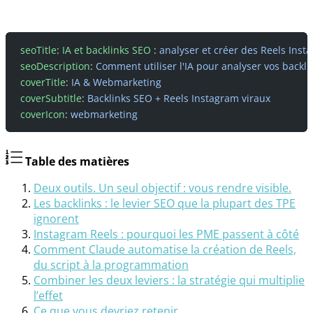
seoTitle
: 
IA et backlinks SEO
 : 
analyser et créer des Reels Inst
seoDescription
: 
Comment utiliser l'IA pour analyser vos backli
coverTitle
: 
IA & Webmarketing
coverSubtitle
: 
Backlinks SEO + Reels Instagram viraux
coverIcon
: 
webmarketing
Table des matières
Deux outils. Un seul objectif : vous rendre visible.
Les backlinks : le levier SEO que la plupart des TPE
ignorent
Instagram Reels : pourquoi les PME passent à côté
Comment Claude automatise la création de Reels,
du script à la programmation
Combiner les deux leviers : la stratégie qui multiplie
l’effet
Ce que vous devriez retenir