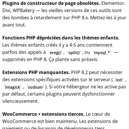
Plugins de constructeur de page obsolètes.
Elementor,
Divi, WPBakery — les vieilles versions de ces outils sont
des bombes à retardement sur PHP 8.x. Mettez-les à jour
avant tout.
Fonctions PHP dépréciées dans les thèmes enfants.
Les thèmes enfants créés il y a 4-5 ans contiennent
parfois des appels à
,
, ou
—
ereg()
split()
mysql_*
supprimés en PHP 8. Ça plante sans préavis.
Extensions PHP manquantes.
PHP 8.2 peut nécessiter
des extensions spécifiques activées sur le serveur (
,
intl
,
). Si votre hébergeur ne les active pas
imagick
sodium
par défaut, certains plugins peuvent dysfonctionner
silencieusement.
WooCommerce + extensions tierces.
Le cœur de
WooCommerce est bien maintenu. Les extensions de
paiement ou de livraison de développeurs tiers,