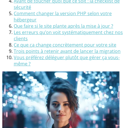
Avant de toucher quoi que ce soit : la checklist de
sécurité
Comment changer la version PHP selon votre
hébergeur
Que faire si le site plante après la mise à jour ?
Les erreurs qu’on voit systématiquement chez nos
clients
Ce que ça change concrètement pour votre site
Trois points à retenir avant de lancer la migration
Vous préférez déléguer plutôt que gérer ça vous-
même ?