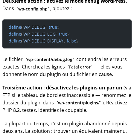
Deuxième action : activez le mode debug WordPress.
Dans
, ajoutez :
wp-config.php
define
(
'WP_DEBUG'
, 
true
);
define
(
'WP_DEBUG_LOG'
, 
true
);
define
(
'WP_DEBUG_DISPLAY'
, 
false
);
Le fichier
contiendra les erreurs
wp-content/debug.log
exactes. Cherchez les lignes
— elles vous
Fatal error
donnent le nom du plugin ou du fichier en cause.
Troisième action : désactivez les plugins un par un
(via
FTP si le tableau de bord est inaccessible — renommez le
dossier du plugin dans
). Réactivez
wp-content/plugins/
PHP 8.2, testez. Identifiez le coupable.
La plupart du temps, c’est un plugin abandonné depuis
deux ans. La solution : trouver un équivalent maintenu,