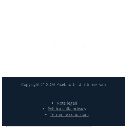
+33-9-7266-3068
contact@gdm-pixel.com
Seguici
Copyright @ GDM-Pixel, tutti i diritti riservati
Note legali
Politica sulla privacy
Termini e condizioni