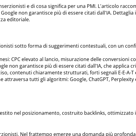
i inserzionisti e di cosa significa per una PMI. L'articolo r
Google non garantisce più di essere citati dall'IA. Dettaglia 
za editoriale.
rzionisti sotto forma di suggerimenti contestuali, con un co
mesi: CPC elevato al lancio, misurazione delle conversioni c
 non garantisce più di essere citati dall'IA, che applica crit
so, contenuti chiaramente strutturati, forti segnali E-E-A-T
e attraversa tutti gli algoritmi: Google, ChatGPT, Perplexity 
stito nel posizionamento, costruito backlinks, ottimizzato i
erzionisti. Nel frattempo emerge una domanda più profonda: s