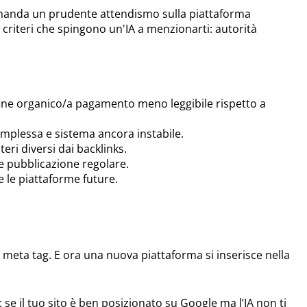
accomanda un prudente attendismo sulla piattaforma
i criteri che spingono un'IA a menzionarti: autorità
nfine organico/a pagamento meno leggibile rispetto a
omplessa e sistema ancora instabile.
eri diversi dai backlinks.
 e pubblicazione regolare.
e le piattaforme future.
 meta tag. E ora una nuova piattaforma si inserisce nella
e il tuo sito è ben posizionato su Google ma l’IA non ti